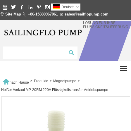






Deutsch


Site Map

+86-15880967061

sales@sailflopump.com
LÖSUNG FÜR IHRE
FLÜSSIGKEITSLIEFERUNG
T

>
Produkte
>
Magnetpumpe
>
nach Hause
Heißer Verkauf MP-20RM 220V Flüssigkeitstransfer-Antriebspumpe