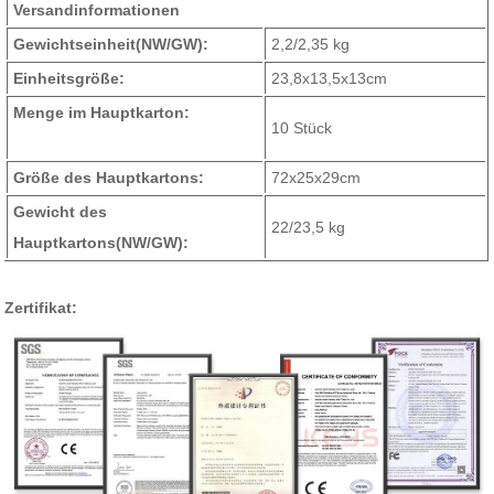
Versandinformationen
Gewichtseinheit
(NW/GW)
:
2,2/2,35 kg
Einheitsgröße:
23,8x13,5x13cm
Menge im Hauptkarton:
10 Stück
Größe des Hauptkartons:
72x25x29cm
Gewicht des
22/23,5 kg
Hauptkartons
(NW/GW)
:
Zertifikat: