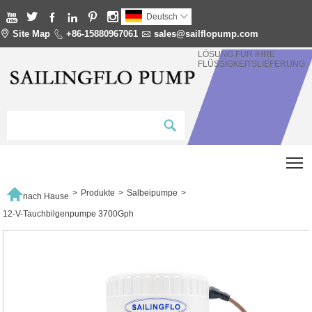






Deutsch


Site Map

+86-15880967061

sales@sailflopump.com
LÖSUNG FÜR IHRE
FLÜSSIGKEITSLIEFERUNG
T

>
Produkte
>
Salbeipumpe
>
nach Hause
12-V-Tauchbilgenpumpe 3700Gph