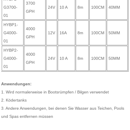
3700
G3700-
24V
10 A
8m
100CM
40MM
GPH
01
HYBP1-
4000
G4000-
12V
16A
8m
100CM
50MM
GPH
01
HYBP2-
4000
G4000-
24V
10 A
8m
100CM
50MM
GPH
01
Anwendungen:
1. Wird normalerweise in Bootsrümpfen / Bilgen verwendet
2. Ködertanks
3. Andere Anwendungen, bei denen Sie Wasser aus Teichen, Pools
und Spas entfernen müssen