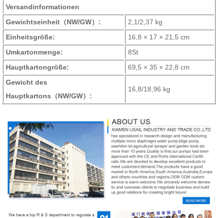
Versandinformationen
Gewichtseinheit
（NW/GW）
:
2,1/2,37 kg
Einheitsgröße:
16,8 × 17 × 21,5 cm
Umkartonmenge:
8St
Hauptkartongröße:
69,5 × 35 × 22,8 cm
Gewicht des
16,8/18,96 kg
Hauptkartons
（NW/GW）
: