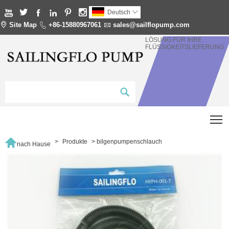






Deutsch


Site Map

+86-15880967061

sales@sailflopump.com
LÖSUNG FÜR IHRE
FLÜSSIGKEITSLIEFERUNG
T

>
Produkte
>
bilgenpumpenschlauch
nach Hause