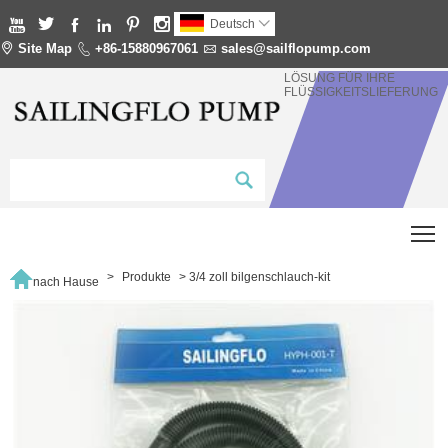






Deutsch


Site Map

+86-15880967061

sales@sailflopump.com
LÖSUNG FÜR IHRE
FLÜSSIGKEITSLIEFERUNG
T

>
Produkte
>
3/4 zoll bilgenschlauch-kit
nach Hause